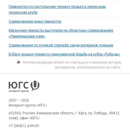
Первенство по настольному теннису прошло в юргинском
теннисном клубе
Соревнования юных гимнасток
Юргинские гимнасты выступили на областных соревнованиях
«Прииртышские зори»
Соревнования по пулевой стрельбе среди ветеранов полиции
В Юрге прошел турнир по греко-римской борьбе на кубок «Победы»
Мнение редакции может не совпадать с мнением авторов
материалов, опубликованных на сайте.
2007 – 2026
Интернет-группа «ЮГС»
652050, Россия, Кемеровская область, г. Юрга, пр. Победы, 49А (2
этаж), офис «ЮГС»
+7 (38451) 4-99-09