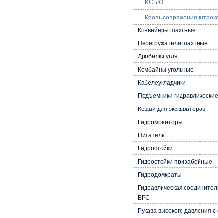
KCБЮ
Крепь сопряжения штре
Конвейеры шахтные
Перегружатели шахтные
Дробилки угля
Комбайны угольные
Кабелеукладчики
Подъемники гидравлически
Ковши для экскаваторов
Гидромониторы
Питатель
Гидростойки
Гидростойки призабойные
Гидродомкраты
Гидравлическая соединител
БРС
Рукава высокого давления с