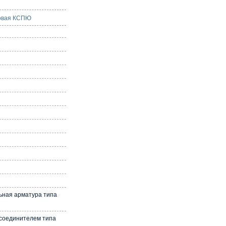
ковая КСПЮ
е
ьная арматура типа
 соединителем типа