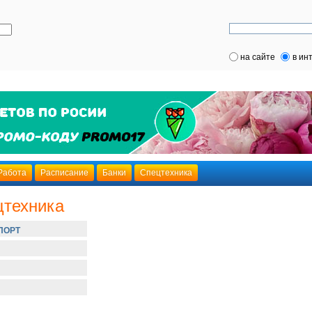
на сайте
в ин
Работа
Расписание
Банки
Спецтехника
цтехника
ПОРТ