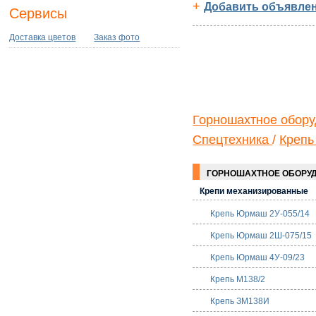
+
Добавить объявлен
Сервисы
Доставка цветов
Заказ фото
Горношахтное обор
Спецтехника
/
Крепь
ГОРНОШАХТНОЕ ОБОРУ
Крепи механизированные
Крепь Юрмаш 2У-055/14
Крепь Юрмаш 2Ш-075/15
Крепь Юрмаш 4У-09/23
Крепь M138/2
Крепь ЗМ138И