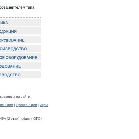
 соединителем типа
НИКА
ОДУКЦИЯ
ОРУДОВАНИЕ
РОИЗВОДСТВО
ОЕ ОБОРУДОВАНИЕ
УДОВАНИЕ
ИЗВОДСТВО
кованных на сайте.
|
|
ия Юрги
Пресса Юрги
Игры
49А (2 этаж)
,
офис «ЮГС»