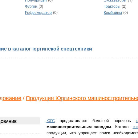
Полуприцеп
Экскаваторы
(0)
(2)
Фургон
Тракторы
(0)
(0)
Рефрежератор
Комбайны
ие в каталог юргинской спецтехники
удование
/
Продукция Юргинского машиностроительн
предоставляет большой перечень
ЮГС
ю
ДОВАНИЕ
машиностроительным заводом
. Каталог
сп
продукции, что упрощает поиск необходимо