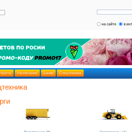
на сайте
в ин
Работа
Расписание
Банки
Спецтехника
цтехника
рги
(0)
(1)