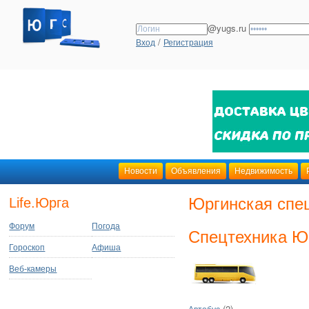
@yugs.ru
/
Вход
Регистрация
Новости
Объявления
Недвижимость
Юргинская спе
Life.Юрга
Форум
Погода
Спецтехника Ю
Гороскоп
Афиша
Веб-камеры
(2)