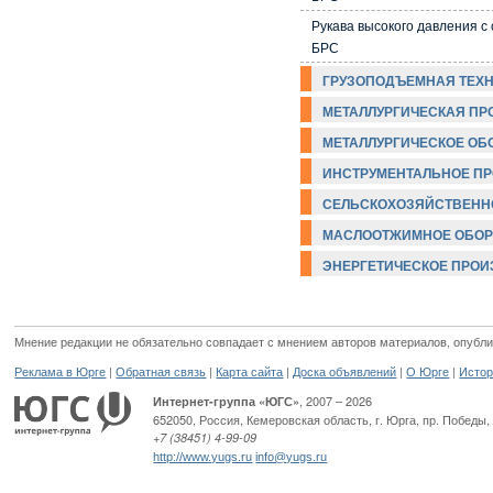
Рукава высокого давления с
БРС
ГРУЗОПОДЪЕМНАЯ ТЕХ
МЕТАЛЛУРГИЧЕСКАЯ ПР
МЕТАЛЛУРГИЧЕСКОЕ ОБ
ИНСТРУМЕНТАЛЬНОЕ П
СЕЛЬСКОХОЗЯЙСТВЕНН
МАСЛООТЖИМНОЕ ОБОР
ЭНЕРГЕТИЧЕСКОЕ ПРО
Мнение редакции не обязательно совпадает с мнением авторов материалов, опубли
|
|
|
|
|
Реклама в Юрге
Обратная связь
Карта сайта
Доска объявлений
О Юрге
Истор
, 2007 – 2026
Интернет-группа «ЮГС»
652050
,
Россия
,
Кемеровская область,
г. Юрга
,
пр. Победы, 
+7 (38451) 4-99-09
http://www.yugs.ru
info@yugs.ru