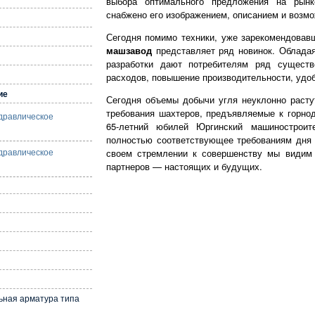
выбора оптимального предложения на рынке
снабжено его изображением, описанием и возм
Сегодня помимо техники, уже зарекомендовав
машзавод
представляет ряд новинок. Обладая
разработки дают потребителям ряд сущест
расходов, повышение производительности, удоб
ие
Сегодня объемы добычи угля неуклонно расту
требования шахтеров, предъявляемые к горно
дравлическое
65-летний юбилей Юргинский машиностроите
полностью соответствующее требованиям дня с
своем стремлении к совершенству мы видим
дравлическое
партнеров — настоящих и будущих.
ьная арматура типа