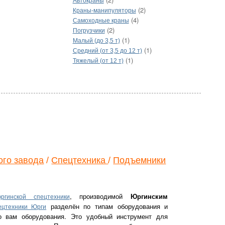
Автокраны
(2)
Краны-манипуляторы
(4)
Самоходные краны
(2)
Погрузчики
(1)
Малый (до 3,5 т)
(1)
Средний (от 3,5 до 12 т)
(1)
Тяжелый (от 12 т)
ого завода
/
Спецтехника
/
Подъемники
, производимой
Юргинским
ргинской спецтехники
разделён по типам оборудования и
ецтехники Юрги
го вам оборудования. Это удобный инструмент для