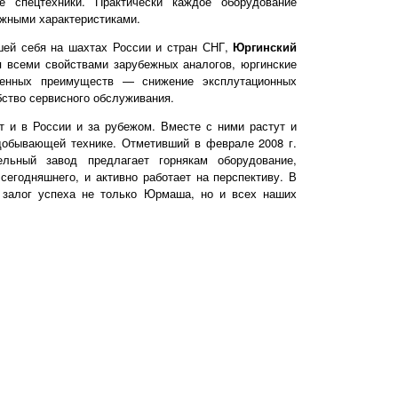
 спецтехники. Практически каждое оборудование
ожными характеристиками.
шей себя на шахтах России и стран СНГ,
Юргинский
 всеми свойствами зарубежных аналогов, юргинские
венных преимуществ — снижение эксплутационных
ство сервисного обслуживания.
т и в России и за рубежом. Вместе с ними растут и
добывающей технике. Отметивший в феврале 2008 г.
льный завод предлагает горнякам оборудование,
егодняшнего, и активно работает на перспективу. В
 залог успеха не только Юрмаша, но и всех наших