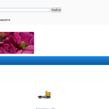
тернете
(2)