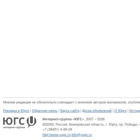
Мнение редакции не обязательно совпадает с мнением авторов материалов, опубли
|
|
|
|
|
Реклама в Юрге
Обратная связь
Карта сайта
Доска объявлений
О Юрге
Истор
, 2007 – 2026
Интернет-группа «ЮГС»
652050
,
Россия
,
Кемеровская область,
г. Юрга
,
пр. Победы, 
+7 (38451) 4-99-09
http://www.yugs.ru
info@yugs.ru