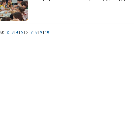
цы:
2
|
3
|
4
|
5
|
6
|
7
|
8
|
9
|
10