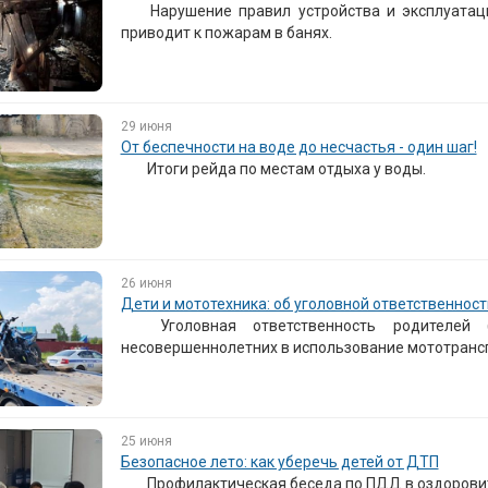
Нарушение правил устройства и эксплуатац
приводит к пожарам в банях.
29 июня
От беспечности на воде до несчастья - один шаг!
Итоги рейда по местам отдыха у воды.
26 июня
Дети и мототехника: об уголовной ответственнос
Уголовная ответственность родителей 
несовершеннолетних в использование мототрансп
25 июня
Безопасное лето: как уберечь детей от ДТП
Профилактическая беседа по ПДД в оздоровит