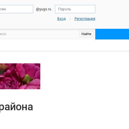
@yugs.ru
/
Вход
Регистрация
 района