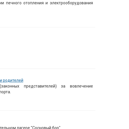
ии печного отопления и электрооборудования
ти родителей
(законных представителей) за вовлечение
орта.
ельном лагере "Сосновый бор".