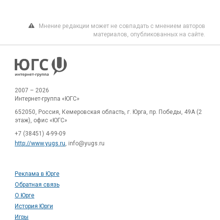
Мнение редакции может не совпадать с мнением авторов
материалов, опубликованных на сайте.
2007 – 2026
Интернет-группа «ЮГС»
652050, Россия, Кемеровская область, г. Юрга, пр. Победы, 49А (2
этаж), офис «ЮГС»
+7 (38451) 4-99-09
http://www.yugs.ru
, info@yugs.ru
Реклама в Юрге
Обратная связь
О Юрге
История Юрги
Игры