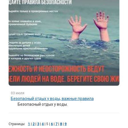
03 июля
Безопасный отдых у воды, важные правила
Безопасный отдых у воды.
Страницы:
1
|
2
|
3
|
4
|
5
|
6
|
7
|
8
|
9