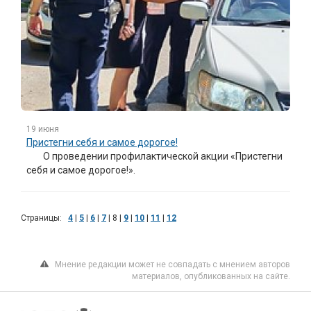
19 июня
Пристегни себя и самое дорогое!
О проведении профилактической акции «Пристегни
себя и самое дорогое!».
Страницы:
4
|
5
|
6
|
7
|
8
|
9
|
10
|
11
|
12
Мнение редакции может не совпадать с мнением авторов
материалов, опубликованных на сайте.