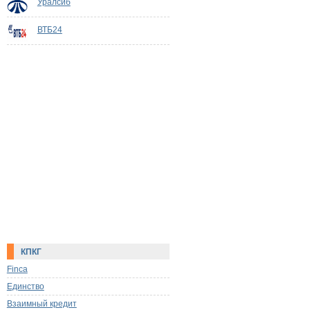
Уралсиб
ВТБ24
КПКГ
Finca
Единство
Взаимный кредит