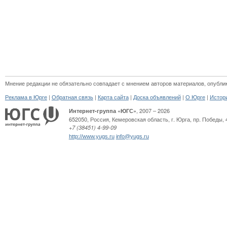
Мнение редакции не обязательно совпадает с мнением авторов материалов, опубли
|
|
|
|
|
Реклама в Юрге
Обратная связь
Карта сайта
Доска объявлений
О Юрге
Истор
, 2007 – 2026
Интернет-группа «ЮГС»
652050
,
Россия
,
Кемеровская область,
г. Юрга
,
пр. Победы, 
+7 (38451) 4-99-09
http://www.yugs.ru
info@yugs.ru