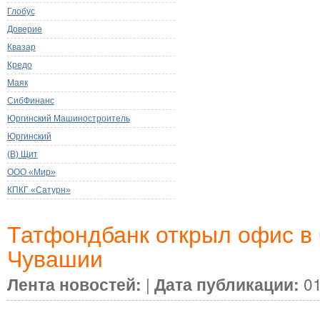
Глобус
Доверие
Квазар
Кредо
Маяк
СибФинанс
Юргинский Машиностроитель
Юргинский
(В) Щит
ООО «Мир»
КПКГ «Сатурн»
Татфондбанк открыл офис в
Чувашии
Лента новостей:
|
Дата публикации:
01