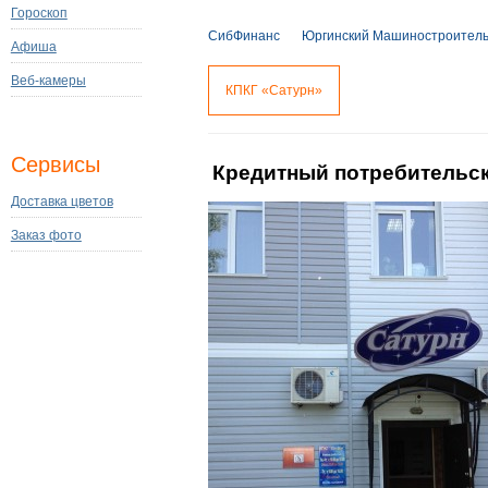
Гороскоп
СибФинанс
Юргинский Машиностроител
Афиша
Веб-камеры
КПКГ «Сатурн»
Сервисы
Кредитный потребительск
Доставка цветов
Заказ фото