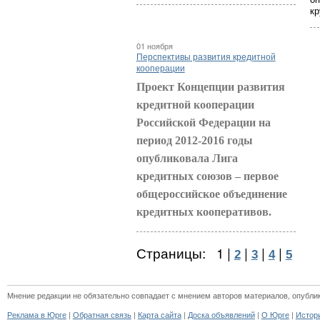
кр
01 ноября
Перспективы развития кредитной
кооперации
Проект Концепции развития
кредитной кооперации
Российской Федерации на
период 2012-2016 годы
опубликовала Лига
кредитных союзов – первое
общероссийское объединение
кредитных кооперативов.
Страницы:
1
|
|
|
|
2
3
4
5
Мнение редакции не обязательно совпадает с мнением авторов материалов, опубли
|
|
|
|
|
Реклама в Юрге
Обратная связь
Карта сайта
Доска объявлений
О Юрге
Истор