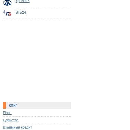
Уралсиб
ВТБ24
КПКГ
Finca
Единство
Взаимный кредит