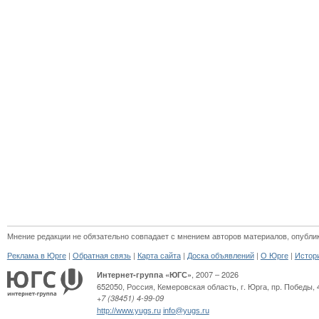
Мнение редакции не обязательно совпадает с мнением авторов материалов, опубли
|
|
|
|
|
Реклама в Юрге
Обратная связь
Карта сайта
Доска объявлений
О Юрге
Истор
, 2007 – 2026
Интернет-группа «ЮГС»
652050
,
Россия
,
Кемеровская область,
г. Юрга
,
пр. Победы, 
+7 (38451) 4-99-09
http://www.yugs.ru
info@yugs.ru