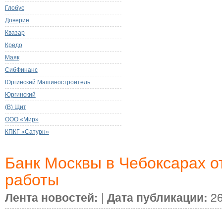
Глобус
Доверие
Квазар
Кредо
Маяк
СибФинанс
Юргинский Машиностроитель
Юргинский
(В) Щит
ООО «Мир»
КПКГ «Сатурн»
Банк Москвы в Чебоксарах о
работы
Лента новостей:
|
Дата публикации:
26