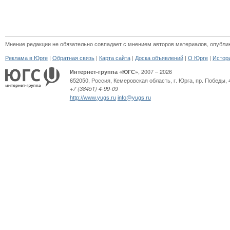
Мнение редакции не обязательно совпадает с мнением авторов материалов, опубли
|
|
|
|
|
Реклама в Юрге
Обратная связь
Карта сайта
Доска объявлений
О Юрге
Истор
, 2007 – 2026
Интернет-группа «ЮГС»
652050
,
Россия
,
Кемеровская область,
г. Юрга
,
пр. Победы, 
+7 (38451) 4-99-09
http://www.yugs.ru
info@yugs.ru