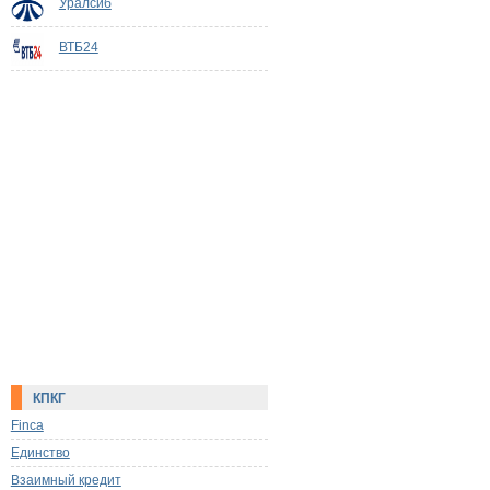
Уралсиб
ВТБ24
КПКГ
Finca
Единство
Взаимный кредит