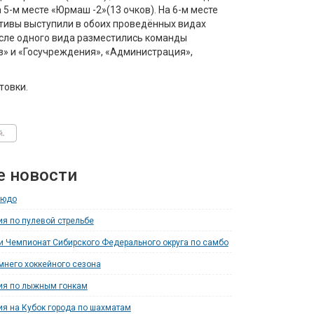
5-м месте «Юрмаш -2»(13 очков). На 6-м месте
ективы выступили в обоих проведённых видах
осле одного вида разместились команды
з» и «Госучреждения», «Администрация»,
товки.
е новости
зюдо
я по пулевой стрельбе
и Чемпионат Сибирского Федерального округа по самбо
мнего хоккейного сезона
ия по лыжным гонкам
я на Кубок города по шахматам