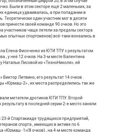
тор, обозначенный цифрой 20, в этом случае
очко. Были в этом секторе ещё 2 маленьких, за
их единица удваивалась, а при попадании в
. Теоретически один участник мог в десяти
ов принести своей команде 90 очков. Но это
ва участников чаще летели за пределы сектора
амых опытных спортсменов) всё-таки вонзались в
ла Елена Фисоченко из ЮТИ ТПУ с результатом
 , у неё 12 очков. На 3-м месте Валентина
у Натальи Лисовой из «ТехноНиколя», ей
Виктор Литвино, его результат 14 очков .
ы «Юрмаш-2» , их места распределились так же
вали метатели дротиков ЮТИ ТПУ. Второй
о результату в последней серии 2-е место заняли
в 23-й Спартакиаде трудящихся предприятий,
теранов спорта , имеющих в активе по 6
«Юрмаш -1»(8 очков) , на 4-м месте команда