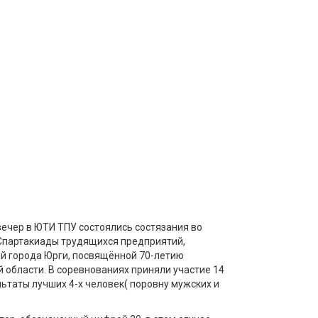
вечер в ЮТИ ТПУ состоялись состязания во
 Спартакиады трудящихся предприятий,
й города Юрги, посвящённой 70-летию
 области. В соревнованиях приняли участие 14
льтаты лучших 4-х человек( поровну мужских и