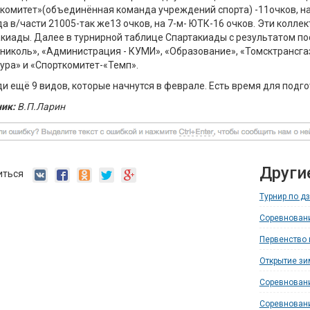
комитет»(объединённая команда учреждений спорта) -11очков, на 
а в/части 21005-так же13 очков, на 7-м- ЮТК-16 очков. Эти колл
киады. Далее в турнирной таблице Спартакиады с результатом п
николь», «Администрация - КУМИ», «Образование», «Томсктрансга
ура» и «Спорткомитет-«Темп».
и ещё 9 видов, которые начнутся в феврале. Есть время для подго
ик:
В.П.Ларин
Други
иться
Турнир по д
Соревновани
Первенство 
Открытие зи
Соревнован
Соревновани