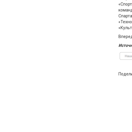
«Спорт
команд
Спарта
«Техно
«Культ
Вперед
Источн
Подел