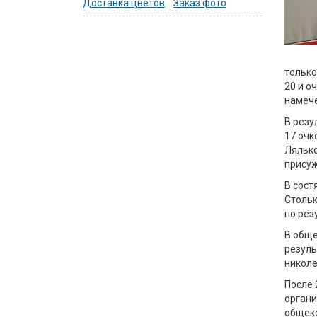
Доставка цветов
Заказ фото
только
20 и о
намеч
В резу
17 очк
Лялько
присуж
В сост
Стольк
по рез
В обще
резуль
николе
После 
органи
общеко