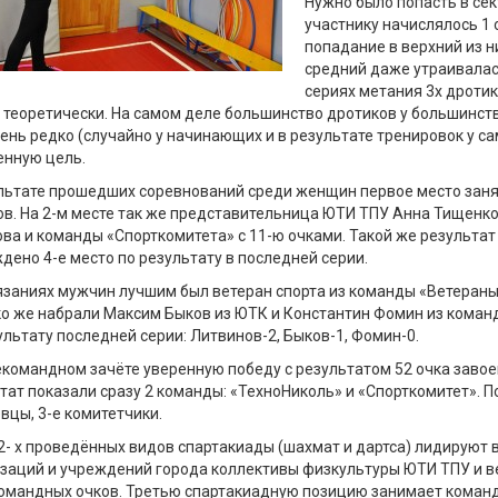
Нужно было попасть в сек
участнику начислялось 1 
попадание в верхний из н
средний даже утраивалась
сериях метания 3х дротик
 теоретически. На самом деле большинство дротиков у большинст
чень редко (случайно у начинающих и в результате тренировок у с
енную цель.
льтате прошедших соревнований среди женщин первое место заня
ов. На 2-м месте так же представительница ЮТИ ТПУ Анна Тищенкова
ва и команды «Спорткомитета» с 11-ю очками. Такой же результат 
дено 4-е место по результату в последней серии.
язаниях мужчин лучшим был ветеран спорта из команды «Ветераны» 
о же набрали Максим Быков из ЮТК и Константин Фомин из команд
ультату последней серии: Литвинов-2, Быков-1, Фомин-0.
командном зачёте уверенную победу с результатом 52 очка завое
тат показали сразу 2 команды: «ТехноНиколь» и «Спорткомитет». П
вцы, 3-е комитетчики.
2- х проведённых видов спартакиады (шахмат и дартса) лидируют 
заций и учреждений города коллективы физкультуры ЮТИ ТПУ и ве
мандных очков. Третью спартакиадную позицию занимает команда 