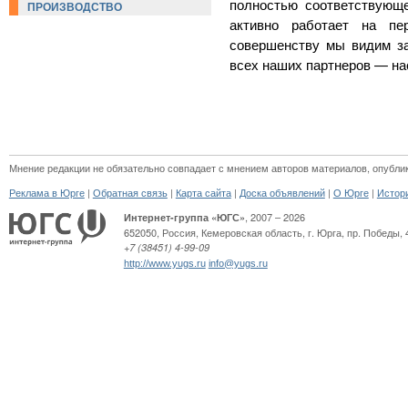
полностью соответствующе
ПРОИЗВОДСТВО
активно работает на пе
совершенству мы видим за
всех наших партнеров — на
Мнение редакции не обязательно совпадает с мнением авторов материалов, опубли
|
|
|
|
|
Реклама в Юрге
Обратная связь
Карта сайта
Доска объявлений
О Юрге
Истор
, 2007 – 2026
Интернет-группа «ЮГС»
652050
,
Россия
,
Кемеровская область,
г. Юрга
,
пр. Победы, 
+7 (38451) 4-99-09
http://www.yugs.ru
info@yugs.ru