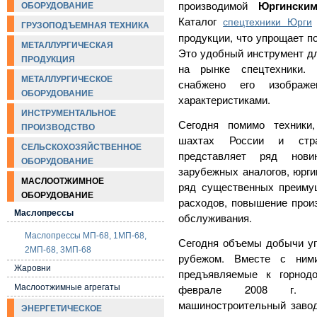
производимой
Юргински
ОБОРУДОВАНИЕ
Каталог
спецтехники Юрги
ГРУЗОПОДЪЕМНАЯ ТЕХНИКА
продукции, что упрощает п
МЕТАЛЛУРГИЧЕСКАЯ
Это удобный инструмент д
ПРОДУКЦИЯ
на рынке спецтехники. 
МЕТАЛЛУРГИЧЕСКОЕ
снабжено его изображ
ОБОРУДОВАНИЕ
характеристиками.
ИНСТРУМЕНТАЛЬНОЕ
Сегодня помимо техники
ПРОИЗВОДСТВО
шахтах России и с
СЕЛЬСКОХОЗЯЙСТВЕННОЕ
представляет ряд нови
ОБОРУДОВАНИЕ
зарубежных аналогов, юрги
МАСЛООТЖИМНОЕ
ряд существенных преиму
ОБОРУДОВАНИЕ
расходов, повышение произ
Маслопрессы
обслуживания.
Маслопрессы МП-68, 1МП-68,
Сегодня объемы добычи угл
2МП-68, 3МП-68
рубежом. Вместе с ними
Жаровни
предъявляемые к горнод
феврале 2008 г. 6
Маслоотжимные агрегаты
машиностроительный завод
ЭНЕРГЕТИЧЕСКОЕ