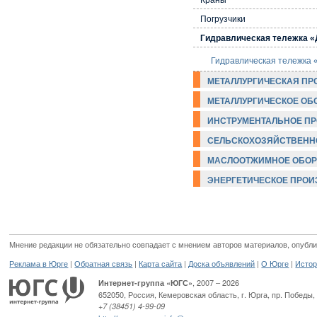
Погрузчики
Гидравлическая тележка 
Гидравлическая тележка
МЕТАЛЛУРГИЧЕСКАЯ ПР
МЕТАЛЛУРГИЧЕСКОЕ ОБ
ИНСТРУМЕНТАЛЬНОЕ П
СЕЛЬСКОХОЗЯЙСТВЕНН
МАСЛООТЖИМНОЕ ОБОР
ЭНЕРГЕТИЧЕСКОЕ ПРО
Мнение редакции не обязательно совпадает с мнением авторов материалов, опубли
|
|
|
|
|
Реклама в Юрге
Обратная связь
Карта сайта
Доска объявлений
О Юрге
Истор
, 2007 – 2026
Интернет-группа «ЮГС»
652050
,
Россия
,
Кемеровская область,
г. Юрга
,
пр. Победы, 
+7 (38451) 4-99-09