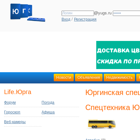
@yugs.ru
/
Вход
Регистрация
Новости
Объявления
Недвижимость
Юргинская спе
Life.Юрга
Форум
Погода
Спецтехника Ю
Гороскоп
Афиша
Веб-камеры
(2)