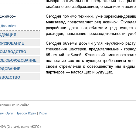
выбора оптимального предложения на рынке
снабжено его изображением, описанием и возм
Сегодня помимо техники, уже зарекомендовав
«Джимбо»
машзавод
представляет ряд новинок. Обладая
 «Джимбо»
разработки дают потребителям ряд сущест
расходов, повышение производительности, удоб
ОДУКЦИЯ
Сегодня объемы добычи угля неуклонно расту
ОРУДОВАНИЕ
требования шахтеров, предъявляемые к горно
РОИЗВОДСТВО
65-летний юбилей Юргинский машиностроите
полностью соответствующее требованиям дня с
ОЕ ОБОРУДОВАНИЕ
своем стремлении к совершенству мы видим
УДОВАНИЕ
партнеров — настоящих и будущих.
ИЗВОДСТВО
кованных на сайте.
|
|
ия Юрги
Пресса Юрги
Игры
49А (2 этаж)
,
офис «ЮГС»