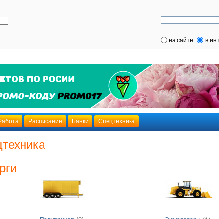
на сайте
в ин
Работа
Расписание
Банки
Спецтехника
цтехника
рги
(0)
(1)