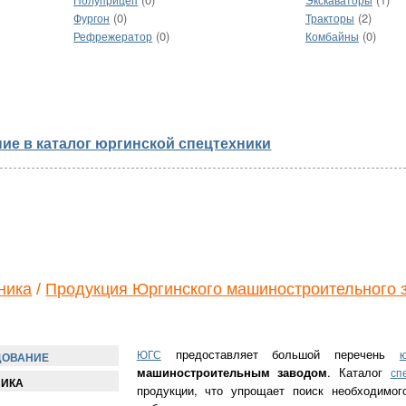
Полуприцеп
Экскаваторы
(0)
(2)
Фургон
Тракторы
(0)
(0)
Рефрежератор
Комбайны
ие в каталог юргинской спецтехники
ника
/
Продукция Юргинского машиностроительного 
предоставляет большой перечень
ЮГС
ю
ДОВАНИЕ
машиностроительным заводом
. Каталог
сп
НИКА
продукции, что упрощает поиск необходимо