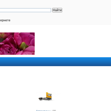
тернете
(2)