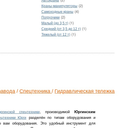
Автокраны
(2)
Краны-манипуляторы
(4)
Самоходные краны
(2)
Погрузчики
(1)
Малый (до 3,5 т)
(1)
Средний (от 3,5 до 12 т)
(1)
Тяжелый (от 12 т)
завода
/
Спецтехника
/
Гидравлическая тележка
, производимой
Юргинским
ргинской спецтехники
разделён по типам оборудования и
ецтехники Юрги
го вам оборудования. Это удобный инструмент для