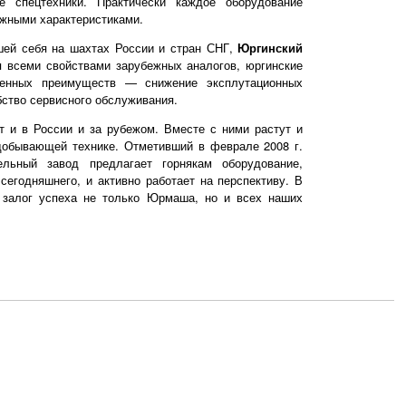
 спецтехники. Практически каждое оборудование
ожными характеристиками.
шей себя на шахтах России и стран СНГ,
Юргинский
 всеми свойствами зарубежных аналогов, юргинские
венных преимуществ — снижение эксплутационных
ство сервисного обслуживания.
т и в России и за рубежом. Вместе с ними растут и
добывающей технике. Отметивший в феврале 2008 г.
льный завод предлагает горнякам оборудование,
егодняшнего, и активно работает на перспективу. В
 залог успеха не только Юрмаша, но и всех наших