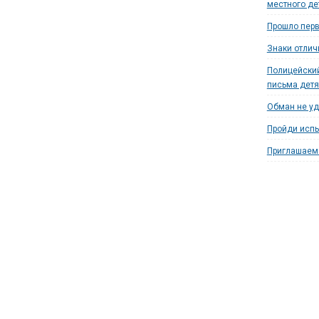
местного де
Прошло перв
Знаки отлич
Полицейский
письма дет
Обман не уд
Пройди испы
Приглашаем 