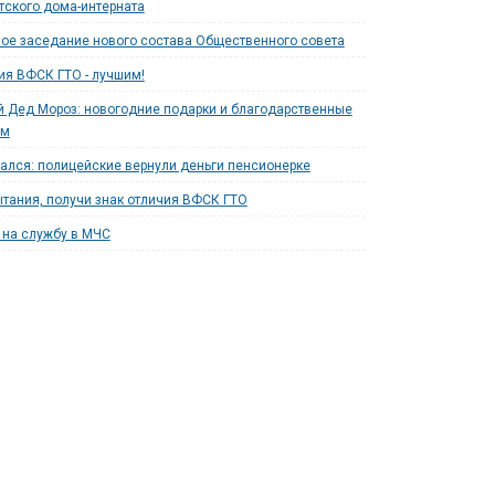
тского дома-интерната
ое заседание нового состава Общественного совета
ия ВФСК ГТО - лучшим!
 Дед Мороз: новогодние подарки и благодарственные
ям
ался: полицейские вернули деньги пенсионерке
тания, получи знак отличия ВФСК ГТО
на службу в МЧС