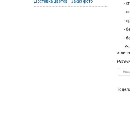
Доставка цветов
Заказ фото
- с
- н
- п
- б
- б
Уч
отличн
Источн
Подел