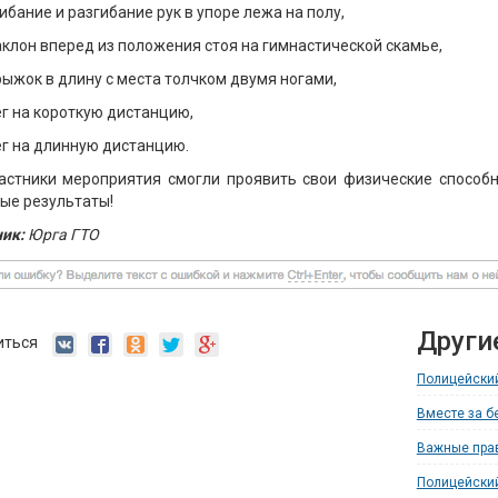
гибание и разгибание рук в упоре лежа на полу,
аклон вперед из положения стоя на гимнастической скамье,
рыжок в длину с места толчком двумя ногами,
ег на короткую дистанцию,
ег на длинную дистанцию.
астники мероприятия смогли проявить свои физические способн
ые результаты!
ик:
Юрга ГТО
Други
иться
Полицейский
Вместе за б
Важные прав
Полицейский