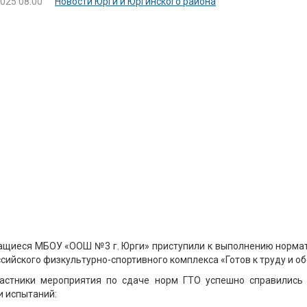
2025 08:00
Новости Юрги и Юргинского района
ащиеся МБОУ «ООШ №3 г. Юрги» приступили к выполнению норма
сийского физкультурно-спортивного комплекса «Готов к труду и об
астники мероприятия по сдаче норм ГТО успешно справились
 испытаний: