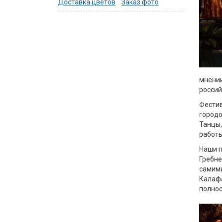
Доставка цветов
Заказ фото
мнении
россий
Фестив
городо
Танцы,
работы
Наши п
Гребне
самими
Калафа
полнос