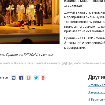
Вавилова Мария. Пляскин
художница.
Домой ехали с прекрасны
мероприятия очень нужны
торжественность, велико
приносят огромную польз
призывает не останавлива
Правление ЮГООИ «Феникс
Антониной Алексеевной бл
мероприятии.
ик:
Правление ЮГООИФ «Феникс»
Други
иться
В гостях у ё
Предновогод
И. Иванченк