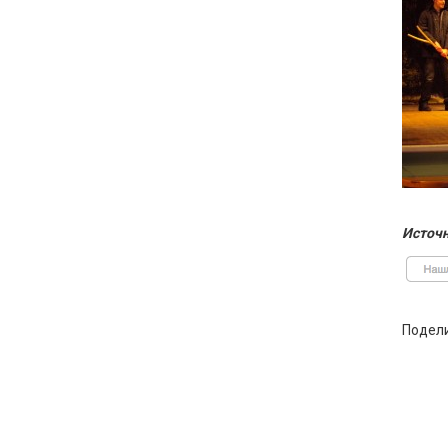
Источн
Подел