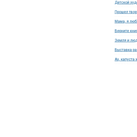
Детской худ
Прошел твор
Мама, я люб
Верните кни
Земля и люд
Выставка ра
Ах, капуста 