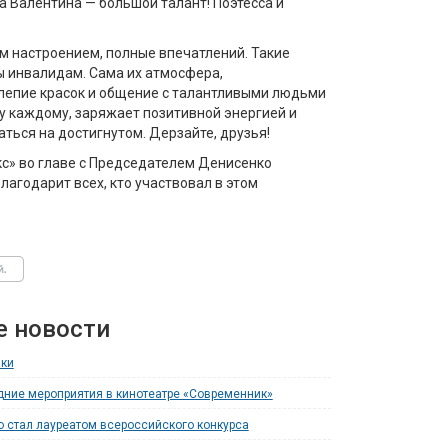
а Валентина — большой талант! Поэтесса и
м настроением, полные впечатлений. Такие
 инвалидам. Сама их атмосфера,
лепие красок и общение с талантливыми людьми
у каждому, заряжает позитивной энергией и
ться на достигнутом. Дерзайте, друзья!
» во главе с Председателем Денисенко
агодарит всех, кто участвовал в этом
е новости
лки
ние мероприятия в кинотеатре «Современник»
о стал лауреатом всероссийского конкурса