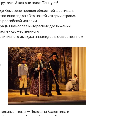
х руками. А как они поют! Танцуют!
роде Кемерово прошел областной фестиваль
тва инвалидов «Это нашей истории строки».
а российской истории.
трация наиболее интересных достижений
асти художественного
позитивного имиджа инвалидов в общественном
а
тельные чтецы — Пляскина Валентина и