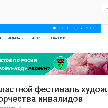
на сайте
в интернете
А
РАСПИСАНИЕ
БАНКИ
ПРЕССА ЮРГИ
ластной фестиваль худож
орчества инвалидов