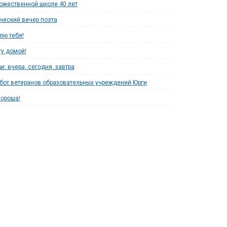
ожественной школе 40 лет
ческий вечер поэта
лю тебя!
гу домой!
и: вчера, сегодня, завтра
бот ветеранов образовательных учреждений Юрги
хороша!