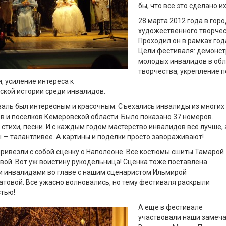
бы, что все это сделано и
28 марта 2012 года в го
художественного творчес
Проходил он в рамках год
Цели фестиваля: демонс
молодых инвалидов в обл
творчества, укрепление 
, усиление интереса к
ской истории среди инвалидов.
аль был интересным и красочным. Съехались инвалиды из многих
в и поселков Кемеровской области. Было показано 37 номеров.
 стихи, песни. И с каждым годом мастерство инвалидов всё лучше, 
 — талантливее. А картины и поделки просто завораживают!
ривезли с собой сценку о Наполеоне. Все костюмы сшиты Тамарой
вой. Вот уж воистину рукодельница! Сценка тоже поставлена
 инвалидами во главе с нашим сценаристом Ильмирой
товой. Все ужасно волновались, но тему фестиваля раскрыли
тью!
А еще в фестивале
участвовали наши замеча