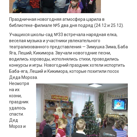
Праздничная новогодняя атмосфера царила в
библиотеке-филиале №5 два дня подряд (24.12 и 25.12).
Учащихся школы-сад №33 встречала нарядная елка,
веселая музыка и участники увлекательного
театрализованного представления — Зимушка Зима, Баба
Яга, Леший, Кикимора. Звучали новогодние песни,
водились хороводы, исполнялись стихи, проводились
конкурсы и игры. Новогодний праздник хотели испортить
Баба-яга, Леший и Кикимора, которые похитили посох
Деда Мороза.
Несмотря
на их
козни,
праздник
удалось
спасти.
Дед
Мороз и