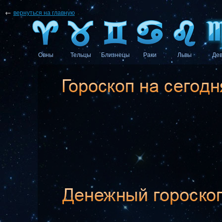
←
вернуться на главную
Овны
Тельцы
Близнецы
Раки
Львы
Де