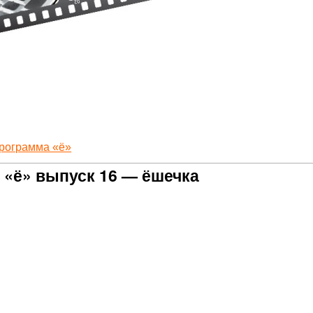
рограмма «ё»
 «ё» выпуск 16 — ёшечка