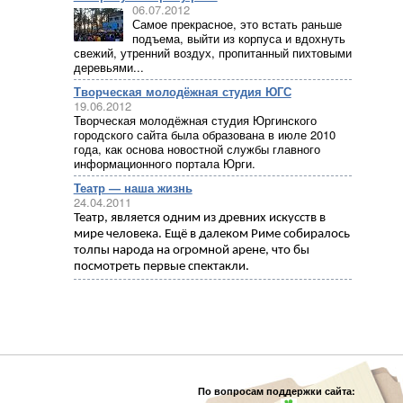
06.07.2012
Самое прекрасное, это встать раньше
подъема, выйти из корпуса и вдохнуть
свежий, утренний воздух, пропитанный пихтовыми
деревьями...
Творческая молодёжная студия ЮГС
19.06.2012
Творческая молодёжная студия Юргинского
городского сайта была образована в июле 2010
года, как основа новостной службы главного
информационного портала Юрги.
Театр — наша жизнь
24.04.2011
Театр, является одним из древних искусств в
мире человека. Ещё в далеком Риме собиралось
толпы народа на огромной арене, что бы
посмотреть первые спектакли.
По вопросам поддержки сайта: