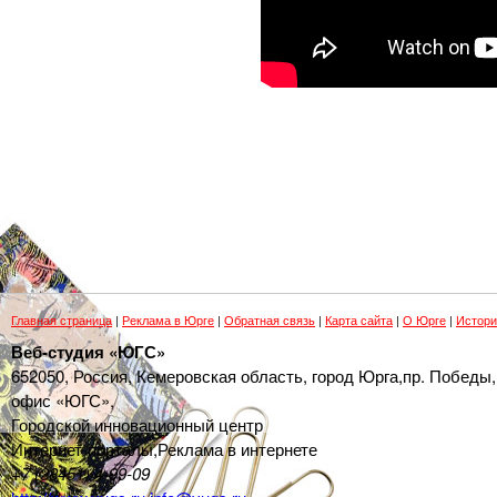
Главная страница
|
Реклама в Юрге
|
Обратная связь
|
Карта сайта
|
О Юрге
|
Истори
Веб-студия «ЮГС»
652050
,
Россия
,
Кемеровская область,
город Юрга
,
пр. Победы,
офис «ЮГС»,
Городской инновационный центр
Интернет-порталы
,
Реклама в интернете
+7 (38451) 4-99-09