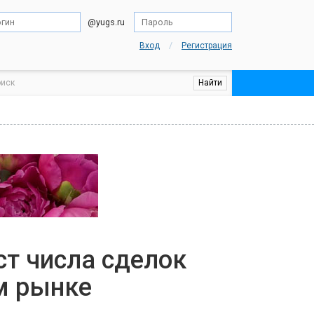
@yugs.ru
/
Вход
Регистрация
ст числа сделок
м рынке