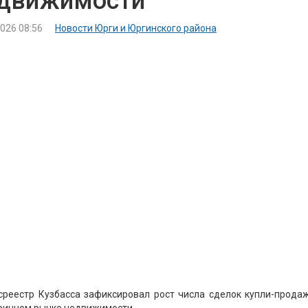
движимости
2026 08:56
Новости Юрги и Юргинского района
среестр Кузбасса зафиксировал рост числа сделок купли-прода
ричном рынке недвижимости.