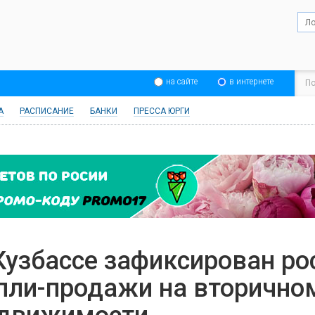
на сайте
в интернете
А
РАСПИСАНИЕ
БАНКИ
ПРЕССА ЮРГИ
Кузбассе зафиксирован ро
пли-продажи на вторично