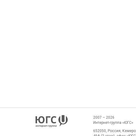
2007 – 2026
Интернет-группа «ЮГС»
652050, Россия, Кемеров
49А (2 этаж), офис «ЮГС