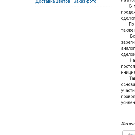
Доставка цветов
Заказ фото
В 
продаж
сделки
По
также 
В
зареги
аналог
сделок
На
посто
инициа
Та
основ
участи
позво
усилен
.
Источн