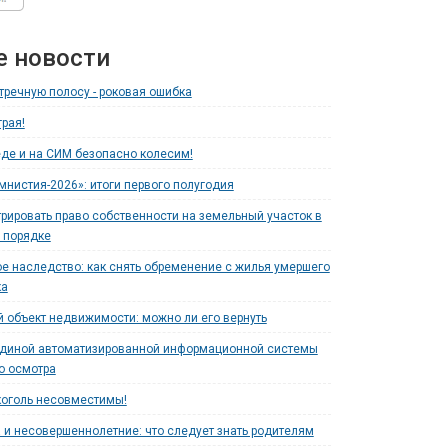
е новости
тречную полосу - роковая ошибка
рая!
де и на СИМ безопасно колесим!
мнистия-2026»: итоги первого полугодия
трировать право собственности на земельный участок в
 порядке
е наследство: как снять обременение с жилья умершего
ка
 объект недвижимости: можно ли его вернуть
единой автоматизированной информационной системы
о осмотра
коголь несовместимы!
 и несовершеннолетние: что следует знать родителям