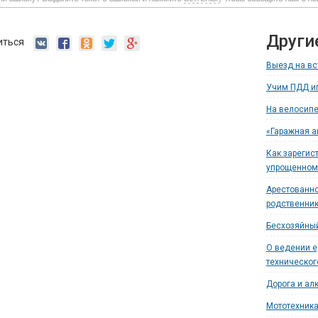
Други
иться
Выезд на вс
Учим ПДД иг
На велосипе
«Гаражная а
Как зарегис
упрощенном
Арестованно
родственни
Бесхозяйный
О ведении 
техническог
Дорога и ал
Мототехника