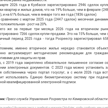
марте 2026 года в Кузбассе зарегистрировано 2946 сделок купл
и квартир и жилых домов, что на 19% больше, чем в феврале (24
), и на 61% больше, чем в январе того же года (1836 сделок).
 сравнению с мартом 2025 года (2447 сделок) месячная динами
положительная - рост на 20%.
сего же за первые три месяца 2026 года на вторичном рын
стрировано 7266 сделок купли-продажи. Это на 15% больше, чем 
ичный период 2025 года - тогда Росреестр зарегистрировал 65
.
помним, именно вторичное жилье нередко становится объек
янно актуализирует методические рекомендации для граждан
тивами для защиты их прав.
к, с 2019 года закреплено обязательное письменное согласие с
ании электронных документов. С 2023 года можно установить з
я собственника через портал госуслуг, а с июля 2026 года вс
лит использовать Единую биометрическую систему при подач
ной квалифицированной электронной подписи.
ик:
Пресс-служба Управления Росреестра по Кемеровской области 