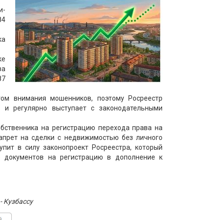
и-
84
ка
ке
за
87
том внимания мошенников, поэтому Росреестр
 и регулярно выступает с законодательными
обственника на регистрацию перехода права на
апрет на сделки с недвижимостью без личного
тупит в силу законопроект Росреестра, который
е документов на регистрацию в дополнение к
- Кузбассу