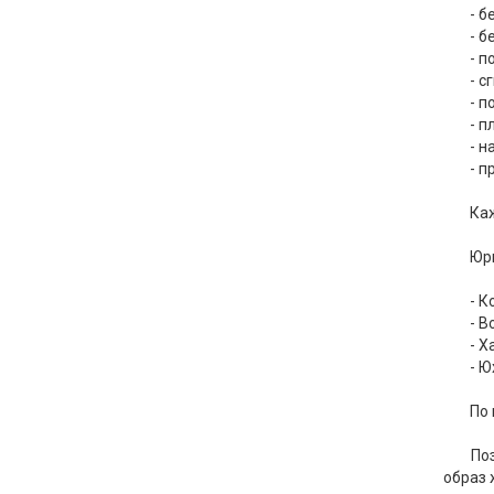
- б
- б
- п
- с
- п
- п
- н
- п
Каж
Юрг
- К
- 
- 
- 
По 
По
образ 