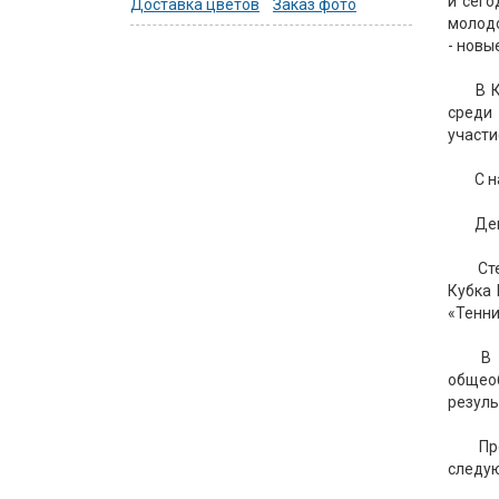
и сего
Доставка цветов
Заказ фото
молодо
- новы
В 
среди
участи
С н
Ден
Ст
Кубка 
«Тенни
В 
общео
резуль
Пр
следую