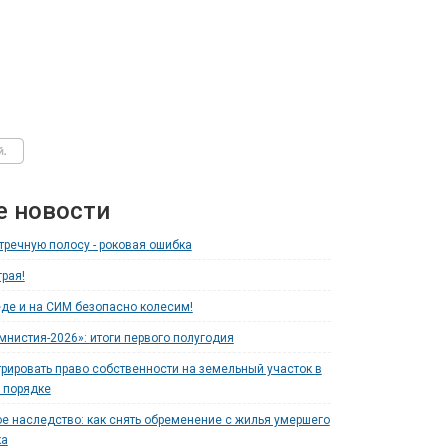
е новости
тречную полосу - роковая ошибка
рая!
де и на СИМ безопасно колесим!
мнистия-2026»: итоги первого полугодия
трировать право собственности на земельный участок в
 порядке
е наследство: как снять обременение с жилья умершего
ка