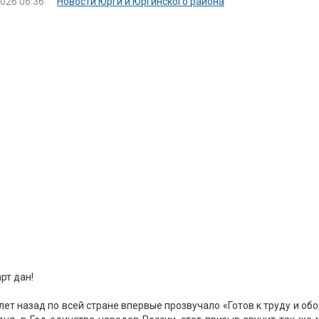
2026 06:36
Новости Юрги и Юргинского района
рт дан!
лет назад по всей стране впервые прозвучало «Готов к труду и обо