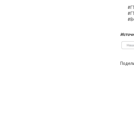
#Г
#Г
#В
Источн
Подел