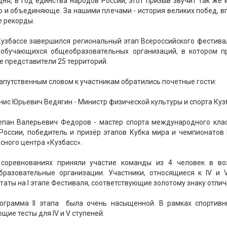
дня, в Год единства народов России, этот призыв звучит так же
 и объединяюще. За нашими плечами - история великих побед, в
е рекорды.
Кузбассе завершился региональный этап Всероссийского фестива
 обучающихся общеобразовательных организаций, в котором п
е представители 25 территорий.
апутственным словом к участникам обратились почетные гости:
ис Юрьевич Ведягин - Министр физической культуры и спорта Куз
епан Валерьевич Федоров - мастер спорта международного клас
России, победитель и призёр этапов Кубка мира и чемпионатов
сного центра «Кузбасс».
соревнованиях приняли участие команды из 4 человек в во
бразовательные организации. Участники, относящиеся к IV и 
таты на I этапе Фестиваля, соответствующие золотому знаку отлич
ограмма II этапа была очень насыщенной. В рамках спортивн
щие тесты для IV и V ступеней: