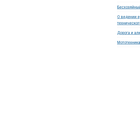
Бесхозяйный
О ведении 
техническог
Дорога и ал
Мототехника