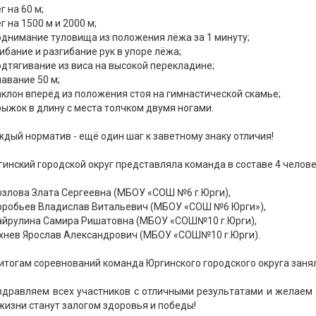
ег на 60 м;
ег на 1500 м и 2000 м;
однимание туловища из положения лёжа за 1 минуту;
гибание и разгибание рук в упоре лёжа;
одтягивание из виса на высокой перекладине;
лавание 50 м;
аклон вперёд из положения стоя на гимнастической скамье;
рыжок в длину с места толчком двумя ногами.
дый норматив - ещё один шаг к заветному знаку отличия!
инский городской округ представляла команда в составе 4 челове
озлова Злата Сергеевна (МБОУ «СОШ №6 г.Юрги),
Воробьев Владислав Витальевич (МБОУ «СОШ №6 Юрги»),
Хайрулина Самира Ришатовна (МБОУ «СОШ№10 г.Юрги),
Юхнев Ярослав Александрович (МБОУ «СОШ№10 г.Юрги).
итогам соревнований команда Юргинского городского округа заня
здравляем всех участников с отличными результатами и желаем
жизни станут залогом здоровья и победы!