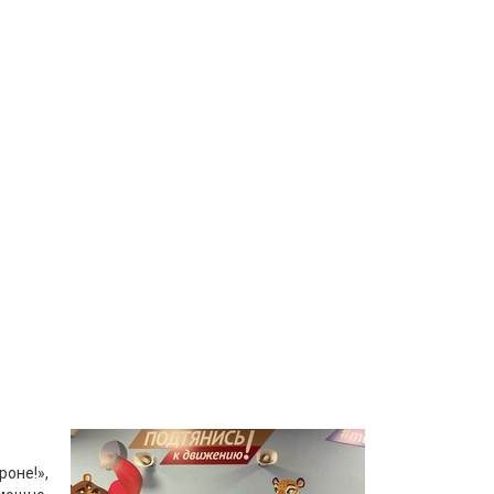
роне!»,