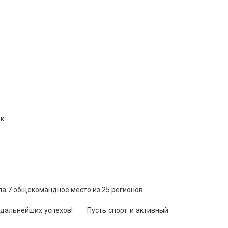
к:
ла 7 общекомандное место из 25 регионов.
 дальнейших успехов!
Пусть спорт и активный