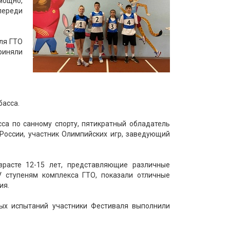
 мощно,
переди
ля ГТО
риняли
басса.
са по санному спорту, пятикратный обладатель
 России, участник Олимпийских игр, заведующий
зрасте 12-15 лет, представляющие различные
V ступеням комплекса ГТО, показали отличные
ия.
ых испытаний участники Фестиваля выполнили