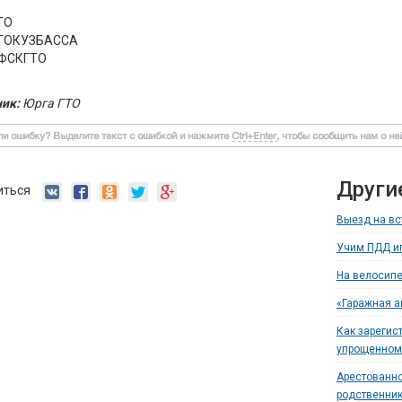
ТО
ТОКУЗБАССА
ФСКГТО
ик:
Юрга ГТО
Други
иться
Выезд на вс
Учим ПДД иг
На велосипе
«Гаражная а
Как зарегис
упрощенном
Арестованно
родственни