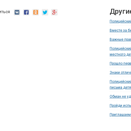
Други
иться
Полицейский
Вместе за б
Важные прав
Полицейский
местного де
Прошло перв
Знаки отлич
Полицейский
письма дет
Обман не уд
Пройди испы
Приглашаем 