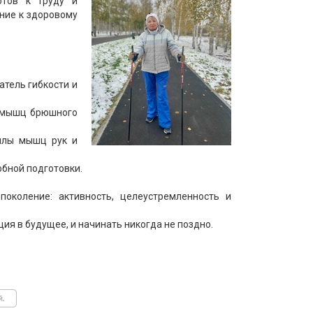
отов к труду и
ение к здоровому
атель гибкости и
у мышц брюшного
силы мышц рук и
обной подготовки.
поколение: активность, целеустремленность и
иция в будущее, и начинать никогда не поздно.