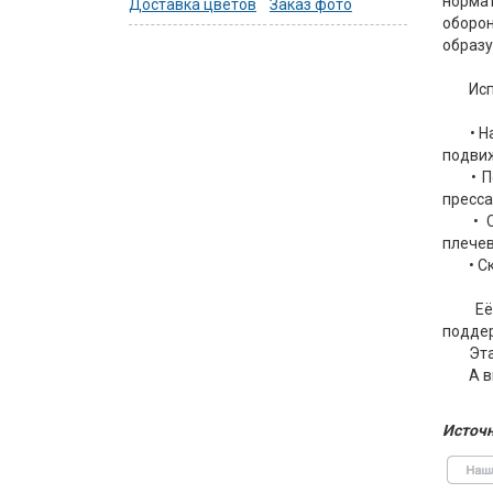
норма
Доставка цветов
Заказ фото
оборон
образу
Исп
• 
подвиж
• 
пресса
• 
плечев
• С
Её
поддер
Эта
А в
Источн