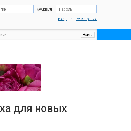
@yugs.ru
/
Вход
Регистрация
еха для новых