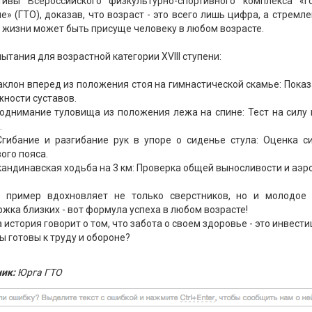
тивы Всероссийского физкультурно-спортивного комплекса «Г
е» (ГТО), доказав, что возраст - это всего лишь цифра, а стремл
 жизни может быть присуще человеку в любом возрасте.
ытания для возрастной категории XVIII ступени:
Наклон вперед из положения стоя на гимнастической скамье: Показ
ности суставов.
Поднимание туловища из положения лежа на спине: Тест на сил
.
Сгибание и разгибание рук в упоре о сиденье стула: Оценка 
ого пояса.
кандинавская ходьба на 3 км: Проверка общей выносливости и аэр
 пример вдохновляет не только сверстников, но и молодое 
жка близких - вот формула успеха в любом возрасте!
 история говорит о том, что забота о своем здоровье - это инвест
ы готовы к труду и обороне?
ик:
Юрга ГТО