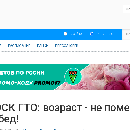
на сайте
в интернете
А
РАСПИСАНИЕ
БАНКИ
ПРЕССА ЮРГИ
СК ГТО: возраст - не пом
бед!