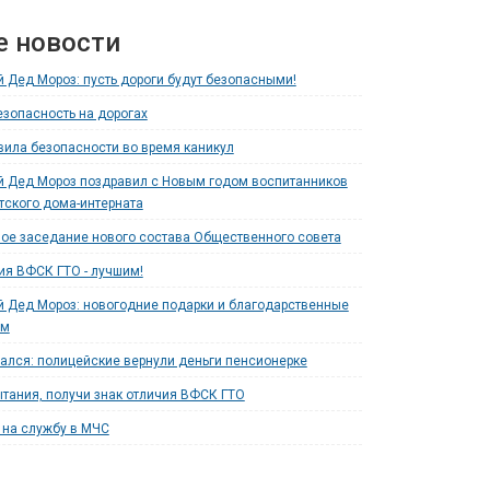
е новости
 Дед Мороз: пусть дороги будут безопасными!
езопасность на дорогах
ила безопасности во время каникул
 Дед Мороз поздравил с Новым годом воспитанников
тского дома-интерната
ое заседание нового состава Общественного совета
ия ВФСК ГТО - лучшим!
 Дед Мороз: новогодние подарки и благодарственные
ям
ался: полицейские вернули деньги пенсионерке
тания, получи знак отличия ВФСК ГТО
на службу в МЧС