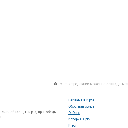
Мнение редакции может не совпадать с 
Реклама в Юрге
Обратная связь
ская область, г. Юрга, пр. Победы,
О Юрге
»
История Юрги
Игры