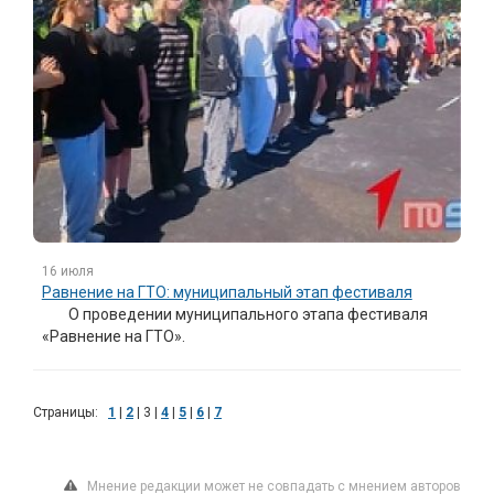
16 июля
Равнение на ГТО: муниципальный этап фестиваля
О проведении муниципального этапа фестиваля
«Равнение на ГТО».
Страницы:
1
|
2
|
3
|
4
|
5
|
6
|
7
Мнение редакции может не совпадать с мнением авторов